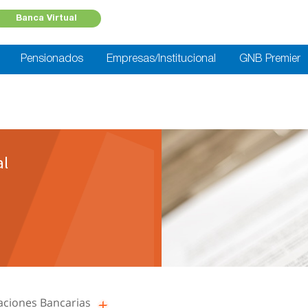
Banca Virtual
Pensionados
Empresas/Institucional
GNB Premier
l
aciones Bancarias