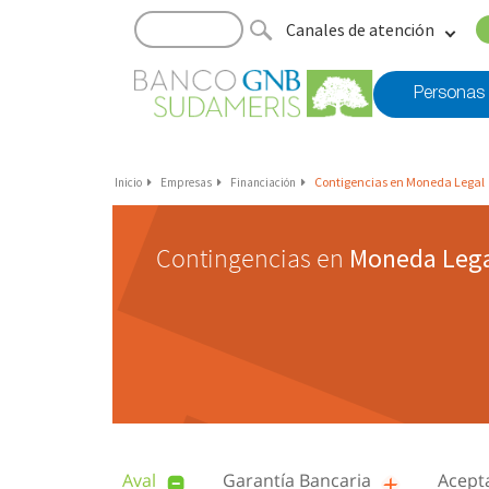
Canales de atención
Personas
Contigencias en Moneda Legal
Inicio
Empresas
Financiación
Contingencias en
Moneda Lega
Aval
Garantía Bancaria
Acept