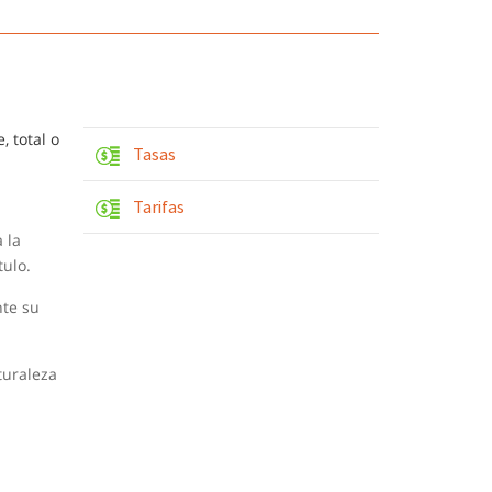
, total o
Tasas
Tarifas
 la
tulo.
nte su
turaleza