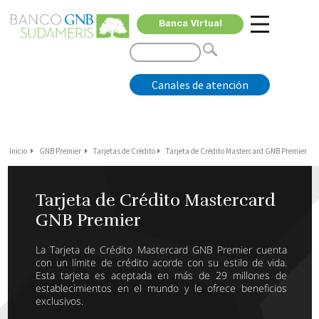
Banca Virtual
Canales de atención
Inicio
GNB Premier
Tarjetas de Crédito
Tarjeta de Crédito Mastercard GNB Premier
Tarjeta de Crédito
Mastercard
GNB Premier
La Tarjeta de Crédito Mastercard GNB Premier cuenta
con un límite de crédito acorde con su estilo de vida.
Esta tarjeta es aceptada en más de 29 millones de
establecimientos en el mundo y le ofrece beneficios
exclusivos.