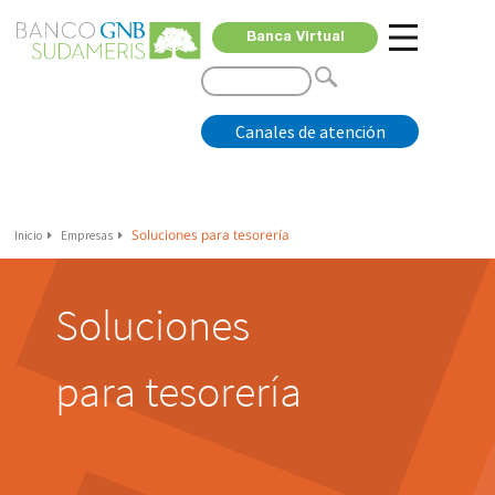
Banca Virtual
Canales de atención
Soluciones para tesorería
Inicio
Empresas
Soluciones
para tesorería