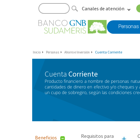
Canales de atención
Personas
Cuenta Corriente
Inicio
Personas
Ahorro e Inversión
Cuenta
Corriente
Producto financiero a nombre de personas natur
cantidades de dinero en efectivo y/o cheques y 
un cupo de sobregiro, según las condiciones credi
Requisitos para
C
Beneficios