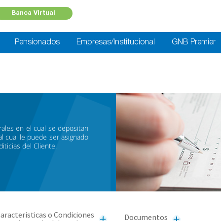
Banca Virtual
Pensionados
Empresas/Institucional
GNB Premier
ales en el cual se depositan
al cual le puede ser asignado
ticias del Cliente.
aracterísticas o Condiciones
Documentos