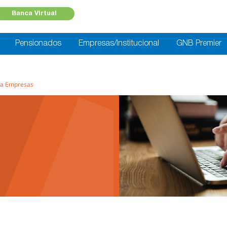
Banca Virtual
Pensionados
Empresas/Institucional
GNB Premier
ara Empresas