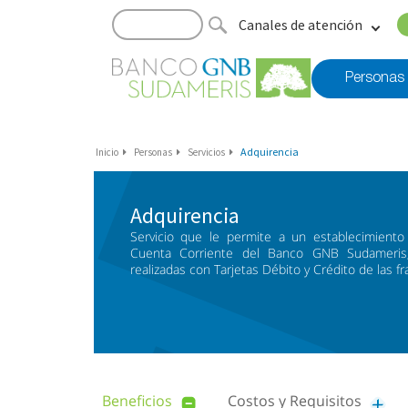
Canales de atención
Personas
Adquirencia
Inicio
Personas
Servicios
Adquirencia
Servicio que le permite a un establecimiento
Cuenta Corriente del Banco GNB Sudameris
realizadas con Tarjetas Débito y Crédito de las fr
Beneficios
Costos y Requisitos