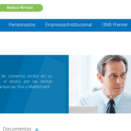
Banca Virtual
Pensionados
Empresas/Institucional
GNB Premier
 de comercio recibir en su
, el abono por las ventas
anquicias Visa y Mastercard.
Documentos